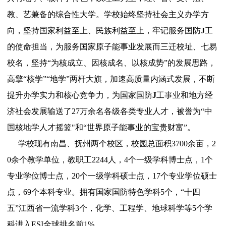
教、艺兼备的综合性大学。学校始终坚持社会主义办学方
向，坚持国家利益至上、民族利益至上，牢记服务国防
J
工
的使命担当，为服务国家原子能事业发展而三迁校址、七易
校名，坚持“为核成立、因核成名、以核成势”的发展思路，
高擎“核学”“地学”两杆大旗，加速高质量内涵式发展，不断
提升办学实力和核心竞争力，为国家国防
J
工事业和地方经
济社会发展输送了27万余名各级各类专业人才，被誉为“中
国核地学人才摇篮"和“世界原子能事业的宝贵财富”。
学校现有南昌、抚州两个校区，校园总面积3700余亩，2
0余个教学单位，教职工2244人，4个一级学科博士点，1个
专业学位博士点，20个一级学科硕士点，17个专业学位硕士
点，69个本科专业。拥有国家国防特色学科5个，“十四
五”江西省一流学科3个，化学、工程学、地球科学等5个学
科进入ESI全球排名前1%。