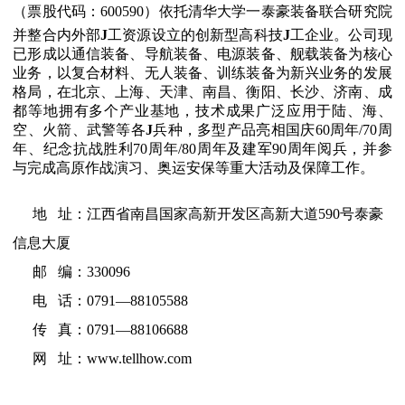
（
票
股
代码：600590
）
依托清华大学一泰豪装备联合研究院
并整合内外部
J
工资源设立的创新型高科技
J
工企业。公司现
已形成以通信装备、导航装备、电源装备、舰载装备为核心
业务，以复合材料、无人装备、训练装备为新兴业务的发展
格局，在北京、上海、天津、南昌、衡阳、长沙、济南、成
都等地拥有多个产业基地，技术成果广泛应用于陆、海、
空、火箭、武警等各
J
兵种，多型产品亮相国庆60周年/70周
年、纪念抗战胜利70周年/80周年及建军90周年阅兵，并参
与完成高原作战演习、奥运安保等重大活动及保障工作。
地 址：江西省南昌国家高新开发区高新大道590号泰豪
信息大厦
邮 编：330096
电 话：0791—88105588
传 真：0791—88106688
网 址：www.tellhow.com