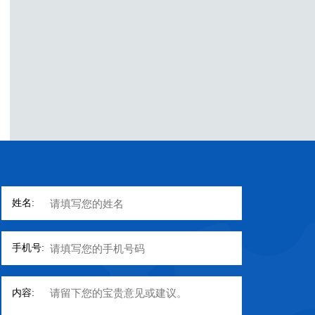
姓名:
手机号:
内容: