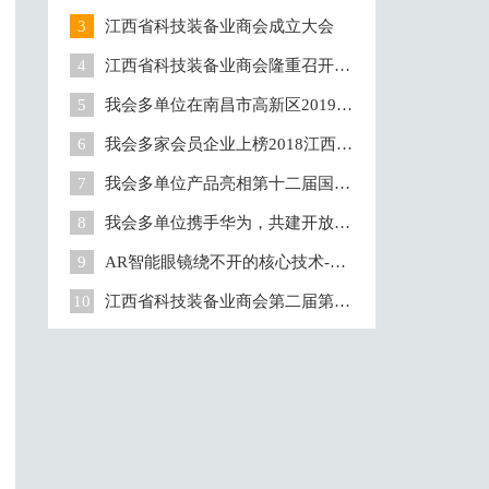
会组织！
3
江西省科技装备业商会成立大会
4
江西省科技装备业商会隆重召开20
18年度工作会议
5
我会多单位在南昌市高新区2019年
经济工作暨科技创新大会上获奖
6
我会多家会员企业上榜2018江西民
营企业百强
7
我会多单位产品亮相第十二届国际
航空航天博览会
8
我会多单位携手华为，共建开放生
态环境
9
AR智能眼镜绕不开的核心技术-全
息光波导
10
江西省科技装备业商会第二届第一
次会员大会胜利闭幕