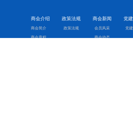
商会介绍
政策法规
商会新闻
党建
商会简介
政策法规
会员风采
党建
商会章程
商会动态
联系我们
商会通知
加入商会
新闻聚焦
CopyRight