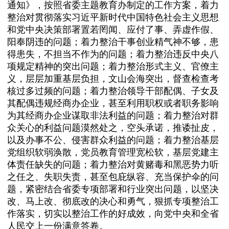
通知》，按照省委主题教育办制定的工作方案，着力
整治对贯彻落实习近平新时代中国特色社会主义思想
和党中央决策部署置若罔闻、应付了事、弄虚作假、
阳奉阴违的问题；着力整治干事创业精气神不够，患
得患失，不担当不作为的问题；着力整治违反中央八
项规定精神的突出问题；着力整治形式主义、官僚主
义，层层加重基层负担，文山会海突出，督查检查考
核过多过频的问题；着力整治领导干部配偶、子女及
其配偶违规经商办企业，甚至利用职权或者职务影响
为其经商办企业谋取非法利益的问题；着力整治对群
众关心的利益问题漠然处之，空头承诺，推诿扯皮，
以及办事不公、侵害群众利益的问题；着力整治基层
党组织软弱涣散，党员教育管理宽松软，基层党建主
体责任缺失的问题；着力整治对黄赌毒和黑恶势力听
之任之、失职失责，甚至包庇纵容、充当保护伞的问
题，紧密结合省委专项部署和行业突出问题，以坚决
改、马上改、彻底改的决心和勇气，狠抓专项整治工
作落实，切实以整治工作的好成效，向党中央和全省
人民交上一份满意答卷。