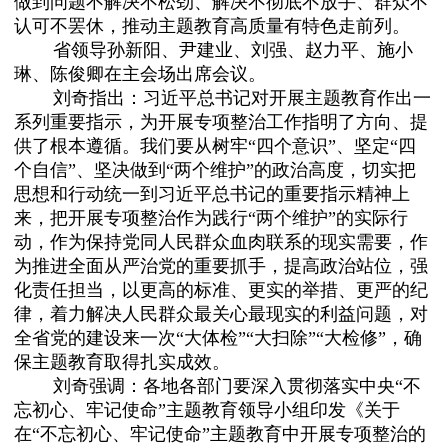
做到问题不解决不松劲、解决不彻底不放手、群众不
认可不罢休，推动主题教育高质量有特色走前列。
省领导孙新阳、尹建业、刘强、赵力平、施小
琳、陈俊卿在主会场出席会议。
刘奇指出：习近平总书记对开展主题教育作出一
系列重要指示，为开展专项整治工作指明了方向、提
供了根本遵循。我们要从树牢“四个意识”、坚定“四
个自信”、坚决做到“两个维护”的政治高度，切实把
思想和行动统一到习近平总书记的重要指示精神上
来，把开展专项整治作为践行“两个维护”的实际行
动，作为保持党同人民群众血肉联系的现实需要，作
为推进全面从严治党的重要抓手，提高政治站位，强
化责任担当，以更高的标准、更实的举措、更严的纪
律，着力解决人民群众最关心最现实的利益问题，对
全省党的建设来一次“大体检”“大扫除”“大检修”，确
保主题教育取得扎实成效。
刘奇强调：各地各部门要深入贯彻落实中央“不
忘初心、牢记使命”主题教育领导小组印发《关于
在“不忘初心、牢记使命”主题教育中开展专项整治的