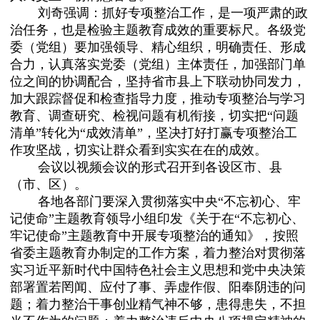
刘奇强调：抓好专项整治工作，是一项严肃的政
治任务，也是检验主题教育成效的重要标尺。各级党
委（党组）要加强领导、精心组织，明确责任、形成
合力，认真落实党委（党组）主体责任，加强部门单
位之间的协调配合，坚持省市县上下联动协同发力，
加大跟踪督促和检查指导力度，推动专项整治与学习
教育、调查研究、检视问题有机衔接，切实把“问题
清单”转化为“成效清单”，坚决打好打赢专项整治工
作攻坚战，切实让群众看到实实在在的成效。
会议以视频会议的形式召开到各设区市、县
（市、区）。
各地各部门要深入贯彻落实中央“不忘初心、牢
记使命”主题教育领导小组印发《关于在“不忘初心、
牢记使命”主题教育中开展专项整治的通知》，按照
省委主题教育办制定的工作方案，着力整治对贯彻落
实习近平新时代中国特色社会主义思想和党中央决策
部署置若罔闻、应付了事、弄虚作假、阳奉阴违的问
题；着力整治干事创业精气神不够，患得患失，不担