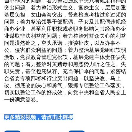
当不作为的问题；着力整治违反中央八项规定精神的
突出问题；着力整治形式主义、官僚主义，层层加重
基层负担，文山会海突出，督查检查考核过多过频的
问题；着力整治领导干部配偶、子女及其配偶违规经
商办企业，甚至利用职权或者职务影响为其经商办企
业谋取非法利益的问题；着力整治对群众关心的利益
问题漠然处之，空头承诺，推诿扯皮，以及办事不
公、侵害群众利益的问题；着力整治基层党组织软弱
涣散，党员教育管理宽松软，基层党建主体责任缺失
的问题；着力整治对黄赌毒和黑恶势力听之任之、失
职失责，甚至包庇纵容、充当保护伞的问题，紧密结
合省委专项部署和行业突出问题，以坚决改、马上
改、彻底改的决心和勇气，狠抓专项整治工作落实，
切实以整治工作的好成效，向党中央和全省人民交上
一份满意答卷。
更多精彩视频，请点击此链接