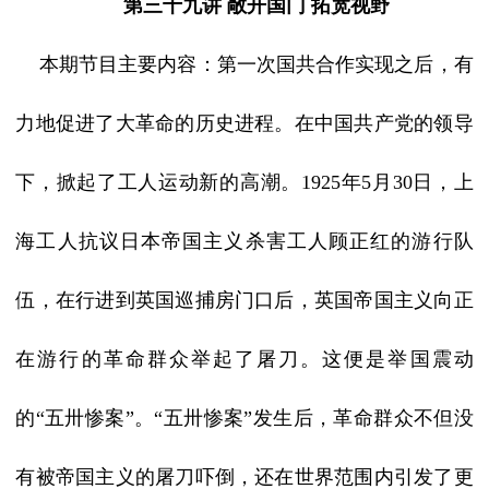
第三十九讲 敞开国门 拓宽视野
本期节目主要内容：第一次国共合作实现之后，有
力地促进了大革命的历史进程。在中国共产党的领导
下，掀起了工人运动新的高潮。1925年5月30日，上
海工人抗议日本帝国主义杀害工人顾正红的游行队
伍，在行进到英国巡捕房门口后，英国帝国主义向正
在游行的革命群众举起了屠刀。这便是举国震动
的“五卅惨案”。“五卅惨案”发生后，革命群众不但没
有被帝国主义的屠刀吓倒，还在世界范围内引发了更