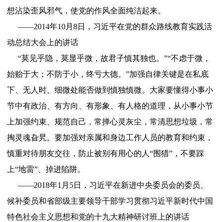
想沾染歪风邪气，使党的作风全面纯洁起来。
——2014年10月8日，习近平在党的群众路线教育实践活
动总结大会上的讲话
“莫见乎隐，莫显乎微，故君子慎其独也。”“不虑于微，
始贻于大；不防于小，终亏大德。”加强自律关键是在私底
下、无人时、细微处能否做到慎独慎微。大家要懂得小事小
节中有政治、有方向、有形象、有人格的道理，从小事小节
上加强约束、规范自己，常掸心灵灰尘，常清思想垃圾，常
掏灵魂旮旯。要加强对亲属和身边工作人员的教育和约束，
慎重对待朋友交往，防止被别有用心的人“围猎”，不要踩
上“地雷”、掉进陷阱。
——2018年1月5日，习近平在新进中央委员会的委员、
候补委员和省部级主要领导干部学习贯彻习近平新时代中国
特色社会主义思想和党的十九大精神研讨班上的讲话