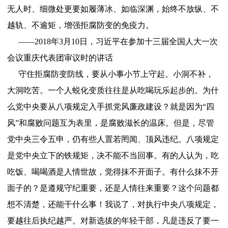
无人时、细微处更要如履薄冰、如临深渊，始终不放纵、不
越轨、不逾矩，增强拒腐防变的免疫力。
——2018年3月10日，习近平在参加十三届全国人大一次
会议重庆代表团审议时的讲话
守住拒腐防变防线，要从小事小节上守起。小洞不补，
大洞吃苦。一个人蜕化变质往往是从吃喝玩乐起步的。为什
么党中央要从八项规定入手抓党风廉政建设？就是因为“四
风”和腐败问题互为表里，是腐败滋长的温床。但是，尽管
党中央三令五申，仍有些人置若罔闻、顶风违纪。八项规定
是党中央立下的铁规矩，决不能不当回事。有的人认为，吃
吃饭、喝喝酒是人情世故，觉得抹不开面子。有什么抹不开
面子的？是遵规守纪重要，还是人情往来重要？这个问题都
想不清楚，还能干什么事！我说了，对执行中央八项规定，
要越往后执纪越严。对新选拔的年轻干部，凡是违反了要一