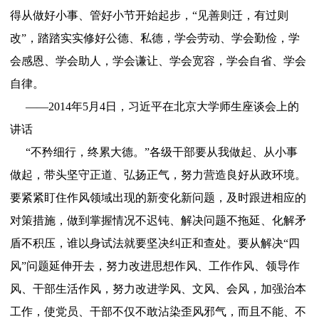
得从做好小事、管好小节开始起步，“见善则迁，有过则
改”，踏踏实实修好公德、私德，学会劳动、学会勤俭，学
会感恩、学会助人，学会谦让、学会宽容，学会自省、学会
自律。
——2014年5月4日，习近平在北京大学师生座谈会上的
讲话
“不矜细行，终累大德。”各级干部要从我做起、从小事
做起，带头坚守正道、弘扬正气，努力营造良好从政环境。
要紧紧盯住作风领域出现的新变化新问题，及时跟进相应的
对策措施，做到掌握情况不迟钝、解决问题不拖延、化解矛
盾不积压，谁以身试法就要坚决纠正和查处。要从解决“四
风”问题延伸开去，努力改进思想作风、工作作风、领导作
风、干部生活作风，努力改进学风、文风、会风，加强治本
工作，使党员、干部不仅不敢沾染歪风邪气，而且不能、不