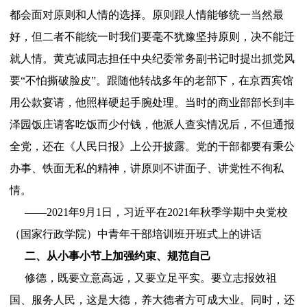
都会面对原则和人情的选择。原则跟人情能够统一当然最
好，但二者不能统一时我们要毫不犹豫坚持原则，决不能迁
就人情。黄克诚同志担任中央纪委常务副书记时提出抓党风
要“不怕撕破脸皮”。跟随他转战多年的老部下，在京西宾馆
用公款宴请，他照样硬起手腕处理。当时的商业部部长到丰
泽园饭庄请客吃饭而少付钱，他派人查实情况后，不但通报
全党，还在《人民日报》上公开披露。党的干部都要有秉公
办事、铁面无私的精神，讲原则不讲面子、讲党性不徇私
情。
——2021年9月1日，习近平在2021年秋季学期中央党校
（国家行政学院）中青年干部培训班开班式上的讲话
二、从小事小节上加强约束、规范自己
修德，既要立意高远，又要立足平实。要立志报效祖
国、服务人民，这是大德，养大德者方可成大业。同时，还