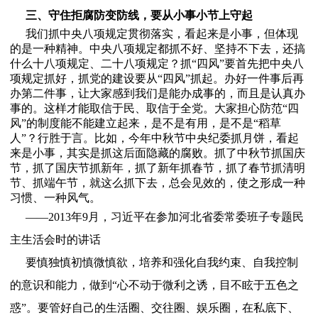
三、守住拒腐防变防线，要从小事小节上守起
我们抓中央八项规定贯彻落实，看起来是小事，但体现
的是一种精神。中央八项规定都抓不好、坚持不下去，还搞
什么十八项规定、二十八项规定？抓“四风”要首先把中央八
项规定抓好，抓党的建设要从“四风”抓起。办好一件事后再
办第二件事，让大家感到我们是能办成事的，而且是认真办
事的。这样才能取信于民、取信于全党。大家担心防范“四
风”的制度能不能建立起来，是不是有用，是不是“稻草
人”？行胜于言。比如，今年中秋节中央纪委抓月饼，看起
来是小事，其实是抓这后面隐藏的腐败。抓了中秋节抓国庆
节，抓了国庆节抓新年，抓了新年抓春节，抓了春节抓清明
节、抓端午节，就这么抓下去，总会见效的，使之形成一种
习惯、一种风气。
——2013年9月，习近平在参加河北省委常委班子专题民
主生活会时的讲话
要慎独慎初慎微慎欲，培养和强化自我约束、自我控制
的意识和能力，做到“心不动于微利之诱，目不眩于五色之
惑”。要管好自己的生活圈、交往圈、娱乐圈，在私底下、