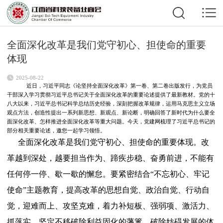
全面深化改革是我们党守初心、担使命的重要
体现
2025-08-22
近日，习近平同志《论坚持全面深化改革》第一卷、第二卷出版发行，为党员
干部深入学习贯彻习近平总书记关于全面深化改革的重要论述提供了最新教材。党的十
八大以来，习近平总书记科学总结历史经验，深刻把握改革规律，运用马克思主义立场
观点方法，创造性提出一系列新思想、新观点、新论断，明确回答了新时代为什么要全
面深化改革、怎样推进全面深化改革等重大问题。今天，
党建网
梳理了习近平总书记的
部分相关重要论述，邀您一起学习领悟。
全面深化改革是我们党守初心、担使命的重要体现。改
革越到深处，越要担当作为、蹄疾步稳、奋勇前进，不能有
任何停一停、歇一歇的懈怠。要紧密结合“不忘初心、牢记
使命”主题教育，提高改革的思想自觉、政治自觉、行动自
觉，迎难而上、攻坚克难，着力补短板、强弱项、激活力、
抓落实，坚定不移破除利益固化的藩篱、破除妨碍发展的体