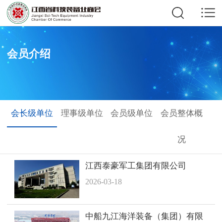
会员介绍
会长级单位
理事级单位
会员级单位
会员整体概
况
江西泰豪军工集团有限公司
2026-03-18
中船九江海洋装备（集团）有限