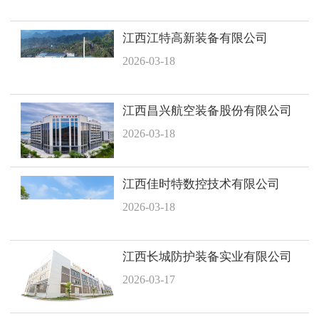
江西江特高新装备有限公司
2026-03-18
江西昌兴航空装备股份有限公司
2026-03-18
江西佳时特数控技术有限公司
2026-03-18
江西长城防护装备实业有限公司
2026-03-17