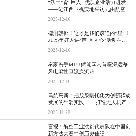
“沃土”育“巨人” 优质企业活力迸发
——记江西卫视实地采访九由航空
2025-12-10
德润赣鄱！这才是我们该追的“星”！
2025年好人讲‘声’入人心”活动在南
昌航空大学举行
2025-12-10
泰豪携手MTU 赋能国内首座深远海
风电柔性直流换流站
2025-12-10
昌航高新：把殷殷嘱托化为创新驱动
发展的生动实践 ——打造无人机产业
多元化发展新格局
2025-11-28
喜报！航空工业洪都代表队在中国创
新方法大赛中创历史佳绩！