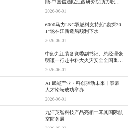
能-中国信通院江西研究院助力职业
教育服务区域产业高质量发展研讨会
2026-06-01
顺利举办
6000马力LNG双燃料支持船“勘探20
1”轮在江新造船顺利下水
2026-06-01
中船九江装备党委副书记、总经理张
明谦一行赴中科大火灾安全全国重点
实验室、上海地区相关单位走访交流
2026-06-01
AI 赋能产业・科创驱动未来丨泰豪
人才论坛成功举办
2026-06-01
九江英智科技产品亮相土耳其国际航
空防务展