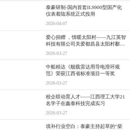
泰豪研制-国内首套ILS900型国产化
仪表着陆系统正式投用
2026-04-07
爱心捐赠 ，情暖太阳村——九江英智
科技有限公司关爱都昌县太阳村鄱阳
湖儿童救助中心
2026-03-27
中船精达《舰载雷达用导电滑环规
范》荣获江西省标准项目一等奖
2026-03-27
校企联动育人才——江西理工大学21
名学子在鑫泰科技完成实习
2026-03-27
填补行业空白：泰豪主持起草的“柴