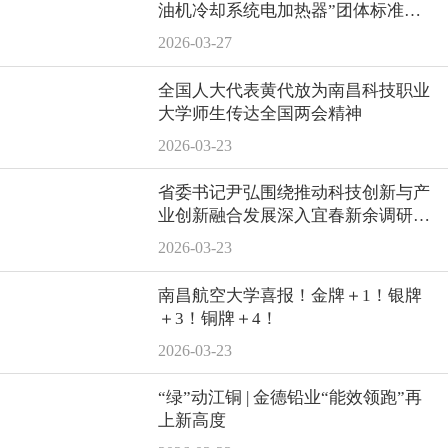
油机冷却系统电加热器”团体标准正
式发布！
2026-03-27
全国人大代表黄代放为南昌科技职业
大学师生传达全国两会精神
2026-03-23
省委书记尹弘围绕推动科技创新与产
业创新融合发展深入宜春新余调研，
走访我会会员单位宝顺昌
2026-03-23
南昌航空大学喜报！金牌＋1！银牌
＋3！铜牌＋4！
2026-03-23
“绿”动江铜 | 金德铅业“能效领跑”再
上新高度