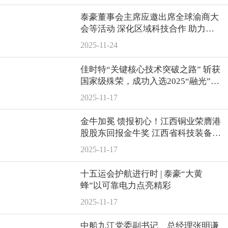
泰豪董事会主席应邀出席全球渝商大
会等活动 深化区域科技合作 助力产
业高质量发展
2025-11-24
佳时特“关键核心技术突破之路” 斩获
国家级殊荣，成功入选2025“融光”案
例集
2025-11-17
金牛加冕 馈报初心！江西铜业荣膺港
股股东回报金牛奖 江西省科技装备业
商会 2025年11月14日 20:58
2025-11-17
十五运会护航进行时 | 泰豪“大黄
蜂”以可靠电力点亮精彩
2025-11-17
中船九江党委副书记、总经理张明谦