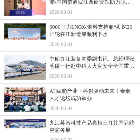
能-中国信通院江西研究院助力职业
教育服务区域产业高质量发展研讨会
2026-06-01
顺利举办
6000马力LNG双燃料支持船“勘探20
1”轮在江新造船顺利下水
2026-06-01
中船九江装备党委副书记、总经理张
明谦一行赴中科大火灾安全全国重点
实验室、上海地区相关单位走访交流
2026-06-01
AI 赋能产业・科创驱动未来丨泰豪
人才论坛成功举办
2026-06-01
九江英智科技产品亮相土耳其国际航
空防务展