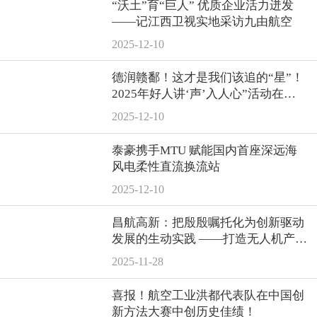
“沃土”育“巨人” 优质企业活力迸发
——记江西卫视实地采访九由航空
2025-12-10
德润赣鄱！这才是我们该追的“星”！
2025年好人讲‘声’入人心”活动在南
昌航空大学举行
2025-12-10
泰豪携手MTU 赋能国内首座深远海
风电柔性直流换流站
2025-12-10
昌航高新：把殷殷嘱托化为创新驱动
发展的生动实践 ——打造无人机产业
多元化发展新格局
2025-11-28
喜报！航空工业洪都代表队在中国创
新方法大赛中创历史佳绩！