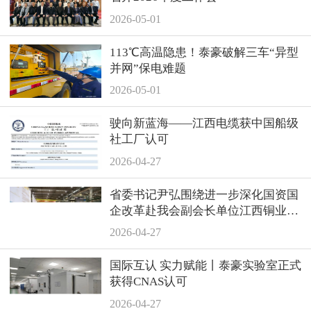
2026-05-01
113℃高温隐患！泰豪破解三车“异型
并网”保电难题
2026-05-01
驶向新蓝海——江西电缆获中国船级
社工厂认可
2026-04-27
省委书记尹弘围绕进一步深化国资国
企改革赴我会副会长单位江西铜业集
团调研
2026-04-27
国际互认 实力赋能丨泰豪实验室正式
获得CNAS认可
2026-04-27