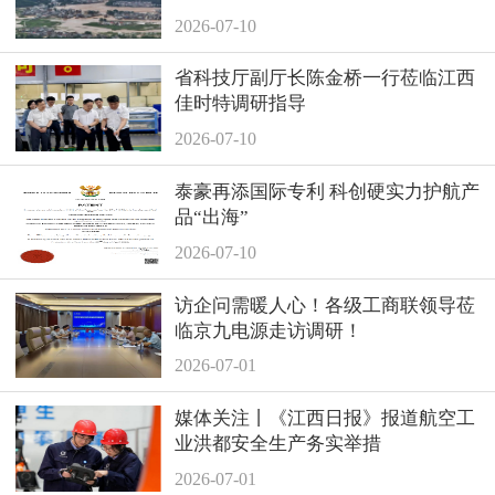
撑！
2026-07-10
省科技厅副厅长陈金桥一行莅临江西
佳时特调研指导
2026-07-10
泰豪再添国际专利 科创硬实力护航产
品“出海”
2026-07-10
访企问需暖人心！各级工商联领导莅
临京九电源走访调研！
2026-07-01
媒体关注丨《江西日报》报道航空工
业洪都安全生产务实举措
2026-07-01