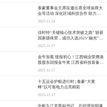
泰豪董事会主席应邀出席全球渝商大
会等活动 深化区域科技合作 助力产
业高质量发展
2025-11-24
佳时特“关键核心技术突破之路” 斩获
国家级殊荣，成功入选2025“融光”案
例集
2025-11-17
金牛加冕 馈报初心！江西铜业荣膺港
股股东回报金牛奖 江西省科技装备业
商会 2025年11月14日 20:58
2025-11-17
十五运会护航进行时 | 泰豪“大黄
蜂”以可靠电力点亮精彩
2025-11-17
中船九江党委副书记、总经理张明谦