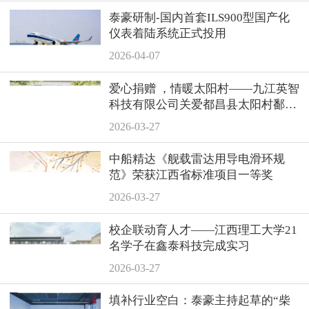
泰豪研制-国内首套ILS900型国产化
仪表着陆系统正式投用
2026-04-07
爱心捐赠 ，情暖太阳村——九江英智
科技有限公司关爱都昌县太阳村鄱阳
湖儿童救助中心
2026-03-27
中船精达《舰载雷达用导电滑环规
范》荣获江西省标准项目一等奖
2026-03-27
校企联动育人才——江西理工大学21
名学子在鑫泰科技完成实习
2026-03-27
填补行业空白：泰豪主持起草的“柴