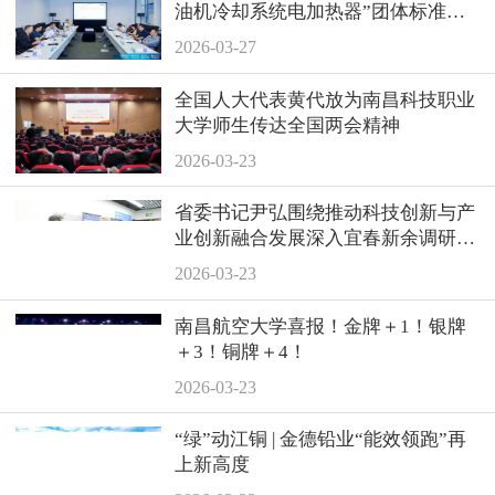
油机冷却系统电加热器”团体标准正
式发布！
2026-03-27
全国人大代表黄代放为南昌科技职业
大学师生传达全国两会精神
2026-03-23
省委书记尹弘围绕推动科技创新与产
业创新融合发展深入宜春新余调研，
走访我会会员单位宝顺昌
2026-03-23
南昌航空大学喜报！金牌＋1！银牌
＋3！铜牌＋4！
2026-03-23
“绿”动江铜 | 金德铅业“能效领跑”再
上新高度