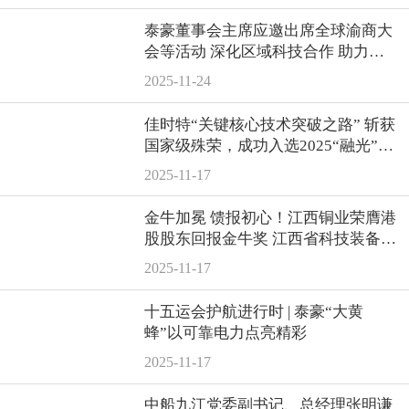
泰豪董事会主席应邀出席全球渝商大
会等活动 深化区域科技合作 助力产
业高质量发展
2025-11-24
佳时特“关键核心技术突破之路” 斩获
国家级殊荣，成功入选2025“融光”案
例集
2025-11-17
金牛加冕 馈报初心！江西铜业荣膺港
股股东回报金牛奖 江西省科技装备业
商会 2025年11月14日 20:58
2025-11-17
十五运会护航进行时 | 泰豪“大黄
蜂”以可靠电力点亮精彩
2025-11-17
中船九江党委副书记、总经理张明谦