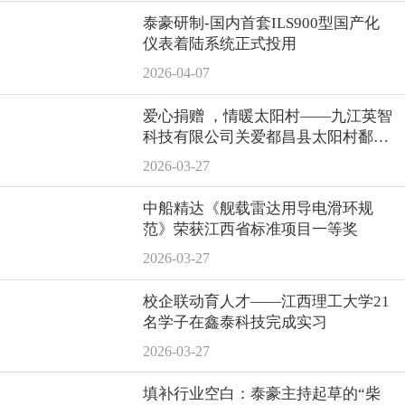
泰豪研制-国内首套ILS900型国产化
仪表着陆系统正式投用
2026-04-07
爱心捐赠 ，情暖太阳村——九江英智
科技有限公司关爱都昌县太阳村鄱阳
湖儿童救助中心
2026-03-27
中船精达《舰载雷达用导电滑环规
范》荣获江西省标准项目一等奖
2026-03-27
校企联动育人才——江西理工大学21
名学子在鑫泰科技完成实习
2026-03-27
填补行业空白：泰豪主持起草的“柴