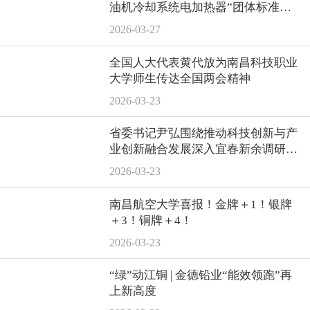
油机冷却系统电加热器”团体标准正
式发布！
2026-03-27
全国人大代表黄代放为南昌科技职业
大学师生传达全国两会精神
2026-03-23
省委书记尹弘围绕推动科技创新与产
业创新融合发展深入宜春新余调研，
走访我会会员单位宝顺昌
2026-03-23
南昌航空大学喜报！金牌＋1！银牌
＋3！铜牌＋4！
2026-03-23
“绿”动江铜 | 金德铅业“能效领跑”再
上新高度