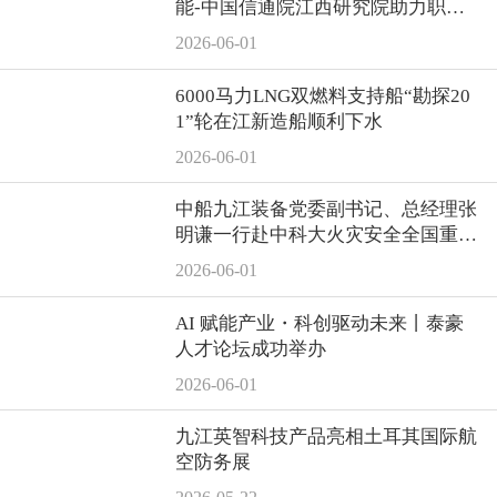
能-中国信通院江西研究院助力职业
教育服务区域产业高质量发展研讨会
2026-06-01
顺利举办
6000马力LNG双燃料支持船“勘探20
1”轮在江新造船顺利下水
2026-06-01
中船九江装备党委副书记、总经理张
明谦一行赴中科大火灾安全全国重点
实验室、上海地区相关单位走访交流
2026-06-01
AI 赋能产业・科创驱动未来丨泰豪
人才论坛成功举办
2026-06-01
九江英智科技产品亮相土耳其国际航
空防务展