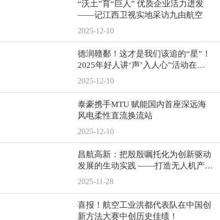
“沃土”育“巨人” 优质企业活力迸发
——记江西卫视实地采访九由航空
2025-12-10
德润赣鄱！这才是我们该追的“星”！
2025年好人讲‘声’入人心”活动在南
昌航空大学举行
2025-12-10
泰豪携手MTU 赋能国内首座深远海
风电柔性直流换流站
2025-12-10
昌航高新：把殷殷嘱托化为创新驱动
发展的生动实践 ——打造无人机产业
多元化发展新格局
2025-11-28
喜报！航空工业洪都代表队在中国创
新方法大赛中创历史佳绩！