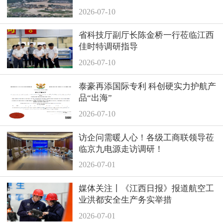
撑！
2026-07-10
省科技厅副厅长陈金桥一行莅临江西
佳时特调研指导
2026-07-10
泰豪再添国际专利 科创硬实力护航产
品“出海”
2026-07-10
访企问需暖人心！各级工商联领导莅
临京九电源走访调研！
2026-07-01
媒体关注丨《江西日报》报道航空工
业洪都安全生产务实举措
2026-07-01