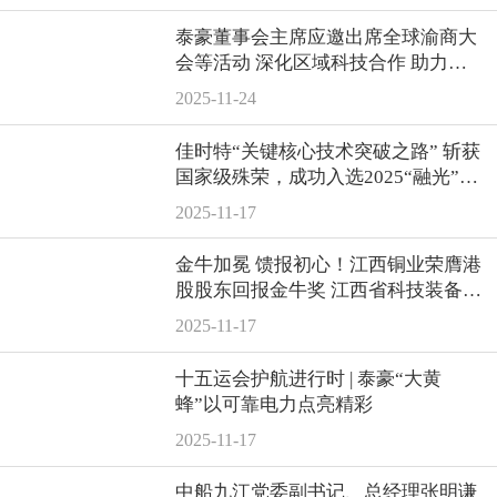
泰豪董事会主席应邀出席全球渝商大
会等活动 深化区域科技合作 助力产
业高质量发展
2025-11-24
佳时特“关键核心技术突破之路” 斩获
国家级殊荣，成功入选2025“融光”案
例集
2025-11-17
金牛加冕 馈报初心！江西铜业荣膺港
股股东回报金牛奖 江西省科技装备业
商会 2025年11月14日 20:58
2025-11-17
十五运会护航进行时 | 泰豪“大黄
蜂”以可靠电力点亮精彩
2025-11-17
中船九江党委副书记、总经理张明谦