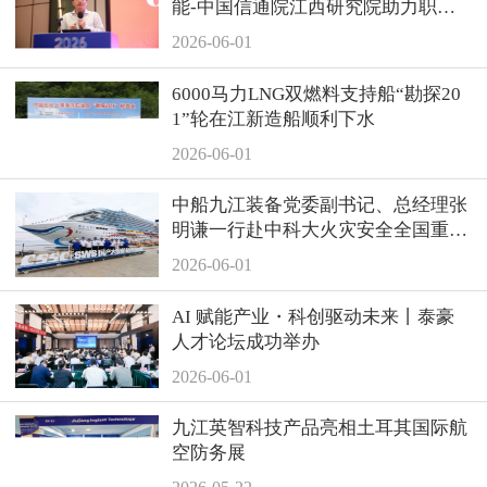
能-中国信通院江西研究院助力职业
教育服务区域产业高质量发展研讨会
2026-06-01
顺利举办
6000马力LNG双燃料支持船“勘探20
1”轮在江新造船顺利下水
2026-06-01
中船九江装备党委副书记、总经理张
明谦一行赴中科大火灾安全全国重点
实验室、上海地区相关单位走访交流
2026-06-01
AI 赋能产业・科创驱动未来丨泰豪
人才论坛成功举办
2026-06-01
九江英智科技产品亮相土耳其国际航
空防务展