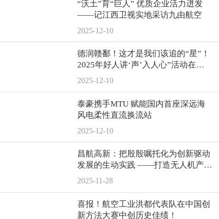
“沃土”育“巨人” 优质企业活力迸发
——记江西卫视实地采访九由航空
2025-12-10
德润赣鄱！这才是我们该追的“星”！
2025年好人讲‘声’入人心”活动在南
昌航空大学举行
2025-12-10
泰豪携手MTU 赋能国内首座深远海
风电柔性直流换流站
2025-12-10
昌航高新：把殷殷嘱托化为创新驱动
发展的生动实践 ——打造无人机产业
多元化发展新格局
2025-11-28
喜报！航空工业洪都代表队在中国创
新方法大赛中创历史佳绩！