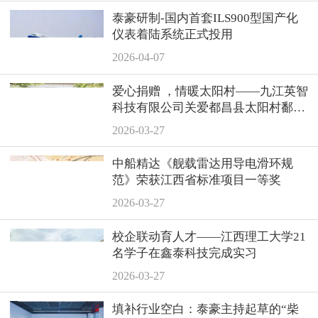
泰豪研制-国内首套ILS900型国产化
仪表着陆系统正式投用
2026-04-07
爱心捐赠 ，情暖太阳村——九江英智
科技有限公司关爱都昌县太阳村鄱阳
湖儿童救助中心
2026-03-27
中船精达《舰载雷达用导电滑环规
范》荣获江西省标准项目一等奖
2026-03-27
校企联动育人才——江西理工大学21
名学子在鑫泰科技完成实习
2026-03-27
填补行业空白：泰豪主持起草的“柴