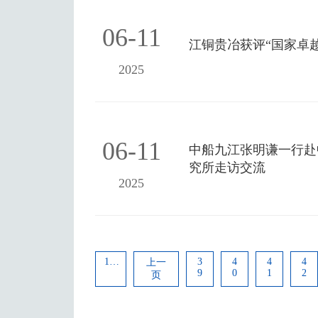
06-11
江铜贵冶获评“国家卓
2025
06-11
中船九江张明谦一行赴
究所走访交流
2025
1...
3
4
4
4
上一
9
0
1
2
页