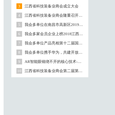
会组织！
3
江西省科技装备业商会成立大会
4
江西省科技装备业商会隆重召开20
18年度工作会议
5
我会多单位在南昌市高新区2019年
经济工作暨科技创新大会上获奖
6
我会多家会员企业上榜2018江西民
营企业百强
7
我会多单位产品亮相第十二届国际
航空航天博览会
8
我会多单位携手华为，共建开放生
态环境
9
AR智能眼镜绕不开的核心技术-全
息光波导
10
江西省科技装备业商会第二届第一
次会员大会胜利闭幕