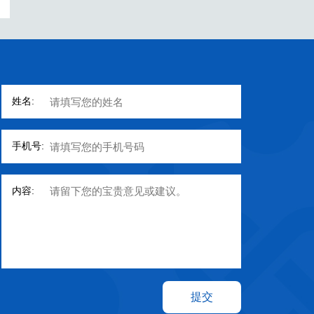
姓名:
手机号:
内容: